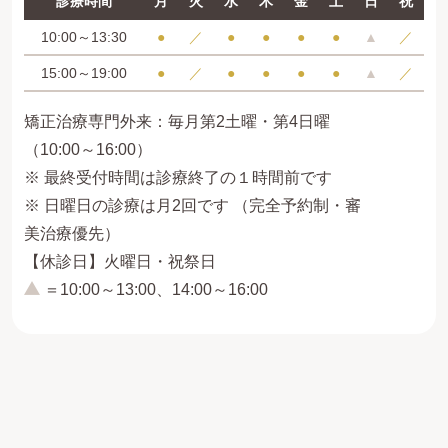
診療時間
月
火
水
木
金
土
日
祝
10:00～13:30
●
／
●
●
●
●
▲
／
15:00～19:00
●
／
●
●
●
●
▲
／
矯正治療専門外来：毎月第2土曜・第4日曜
（10:00～16:00）
※ 最終受付時間は診療終了の１時間前です
※ 日曜日の診療は月2回です （完全予約制・審
美治療優先）
【休診日】火曜日・祝祭日
＝10:00～13:00、14:00～16:00