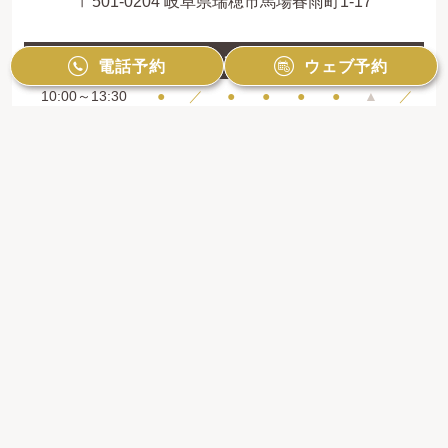
〒501-0204 岐阜県瑞穂市馬場春雨町1-17
診療時間
月
火
水
木
金
土
日
祝
電話予約
電話予約
ウェブ予約
ウェブ予約
10:00～13:30
●
／
●
●
●
●
▲
／
15:00～19:00
●
／
●
●
●
●
▲
／
矯正治療専門外来：毎月第2土曜・第4日曜
（10:00～16:00）
※ 最終受付時間は診療終了の１時間前です
※ 日曜日の診療は月2回です （完全予約制・審
美治療優先）
【休診日】火曜日・祝祭日
＝10:00～13:00、14:00～16:00