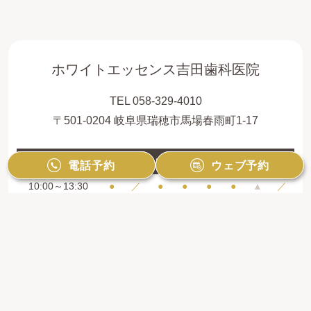
ホワイトエッセンス吉田歯科医院
TEL 058-329-4010
〒501-0204 岐阜県瑞穂市馬場春雨町1-17
診療時間
月
火
水
木
金
土
日
祝
電話予約
電話予約
ウェブ予約
ウェブ予約
10:00～13:30
●
／
●
●
●
●
▲
／
15:00～19:00
●
／
●
●
●
●
▲
／
矯正治療専門外来：毎月第2土曜・第4日曜
（10:00～16:00）
※ 最終受付時間は診療終了の１時間前です
※ 日曜日の診療は月2回です （完全予約制・審