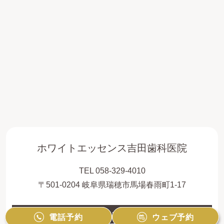
ホワイトエッセンス吉田歯科医院
TEL 058-329-4010
〒501-0204 岐阜県瑞穂市馬場春雨町1-17
診療時間
月
火
水
木
金
土
日
祝
電話予約
電話予約
ウェブ予約
ウェブ予約