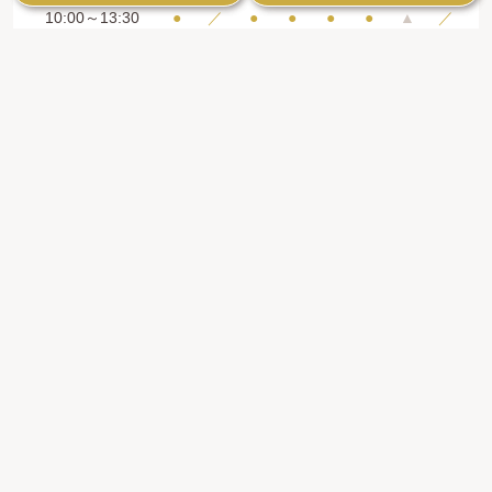
10:00～13:30
●
／
●
●
●
●
▲
／
15:00～19:00
●
／
●
●
●
●
▲
／
矯正治療専門外来：毎月第2土曜・第4日曜
（10:00～16:00）
※ 最終受付時間は診療終了の１時間前です
※ 日曜日の診療は月2回です （完全予約制・審
美治療優先）
【休診日】火曜日・祝祭日
＝10:00～13:00、14:00～16:00