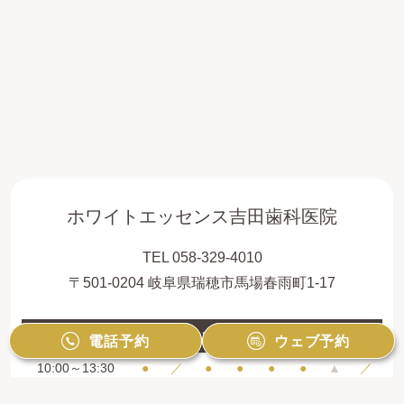
ホワイトエッセンス吉田歯科医院
TEL 058-329-4010
〒501-0204 岐阜県瑞穂市馬場春雨町1-17
診療時間
月
火
水
木
金
土
日
祝
電話予約
電話予約
ウェブ予約
ウェブ予約
10:00～13:30
●
／
●
●
●
●
▲
／
15:00～19:00
●
／
●
●
●
●
▲
／