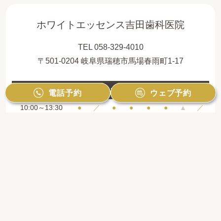
ホワイトエッセンス吉田歯科医院
TEL 058-329-4010
〒501-0204 岐阜県瑞穂市馬場春雨町1-17
診療時間
月
火
水
木
金
土
日
祝
電話予約
電話予約
ウェブ予約
ウェブ予約
10:00～13:30
●
／
●
●
●
●
▲
／
15:00～19:00
●
／
●
●
●
●
▲
／
矯正治療専門外来：毎月第2土曜・第4日曜
（10:00～16:00）
※ 最終受付時間は診療終了の１時間前です
※ 日曜日の診療は月2回です （完全予約制・審
美治療優先）
【休診日】火曜日・祝祭日