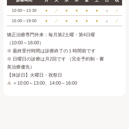
診療時間
月
火
水
木
金
土
日
祝
10:00～13:30
●
／
●
●
●
●
▲
／
15:00～19:00
●
／
●
●
●
●
▲
／
矯正治療専門外来：毎月第2土曜・第4日曜
（10:00～16:00）
※ 最終受付時間は診療終了の１時間前です
※ 日曜日の診療は月2回です （完全予約制・審
美治療優先）
【休診日】火曜日・祝祭日
＝10:00～13:00、14:00～16:00