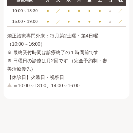
診療時間
月
火
水
木
金
土
日
祝
10:00～13:30
●
／
●
●
●
●
▲
／
15:00～19:00
●
／
●
●
●
●
▲
／
矯正治療専門外来：毎月第2土曜・第4日曜
（10:00～16:00）
※ 最終受付時間は診療終了の１時間前です
※ 日曜日の診療は月2回です （完全予約制・審
美治療優先）
【休診日】火曜日・祝祭日
＝10:00～13:00、14:00～16:00