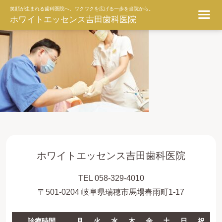
ggg
笑顔が生まれる歯科医院へ。ワクワクを広げる一歩を当院から。
ホワイトエッセンス吉田歯科医院
ホワイトエッセンス吉田歯科医院
TEL 058-329-4010
〒501-0204 岐阜県瑞穂市馬場春雨町1-17
診療時間
月
火
水
木
金
土
日
祝