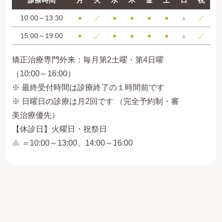
診療時間
月
火
水
木
金
土
日
祝
10:00～13:30
●
／
●
●
●
●
▲
／
15:00～19:00
●
／
●
●
●
●
▲
／
矯正治療専門外来：毎月第2土曜・第4日曜
（10:00～16:00）
※ 最終受付時間は診療終了の１時間前です
※ 日曜日の診療は月2回です （完全予約制・審
美治療優先）
【休診日】火曜日・祝祭日
＝10:00～13:00、14:00～16:00