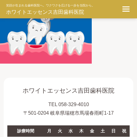
ggg
笑顔が生まれる歯科医院へ。ワクワクを広げる一歩を当院から。
ホワイトエッセンス吉田歯科医院
ホワイトエッセンス吉田歯科医院
TEL 058-329-4010
〒501-0204 岐阜県瑞穂市馬場春雨町1-17
診療時間
月
火
水
木
金
土
日
祝