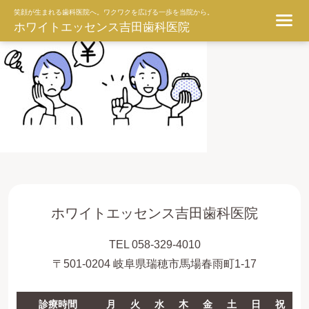
ggg
笑顔が生まれる歯科医院へ。ワクワクを広げる一歩を当院から。
ホワイトエッセンス吉田歯科医院
ホワイトエッセンス吉田歯科医院
TEL 058-329-4010
〒501-0204 岐阜県瑞穂市馬場春雨町1-17
診療時間
月
火
水
木
金
土
日
祝