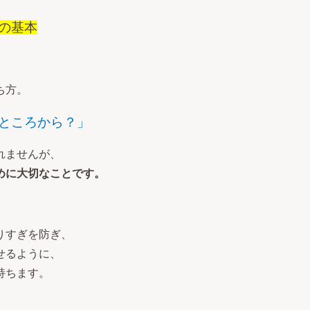
の基本
ち方。
ところから？」
れませんが、
めに大切なことです。
りすぎを防ぎ、
せるように、
持ちます。