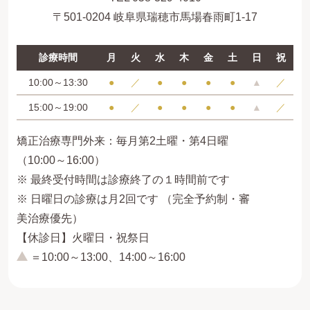
〒501-0204 岐阜県瑞穂市馬場春雨町1-17
診療時間
月
火
水
木
金
土
日
祝
10:00～13:30
●
／
●
●
●
●
▲
／
15:00～19:00
●
／
●
●
●
●
▲
／
矯正治療専門外来：毎月第2土曜・第4日曜
（10:00～16:00）
※ 最終受付時間は診療終了の１時間前です
※ 日曜日の診療は月2回です （完全予約制・審
美治療優先）
【休診日】火曜日・祝祭日
＝10:00～13:00、14:00～16:00