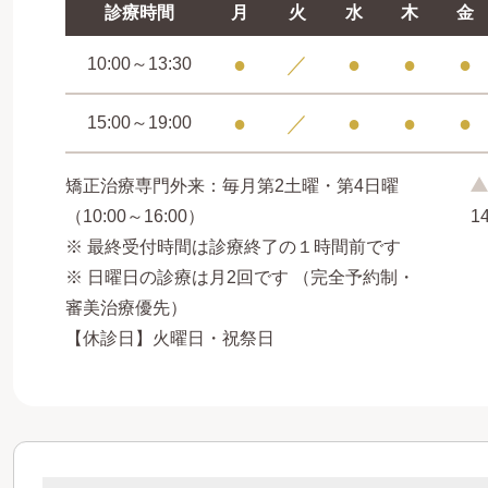
診療時間
月
火
水
木
金
●
／
●
●
●
10:00～13:30
●
／
●
●
●
15:00～19:00
矯正治療専門外来：毎月第2土曜・第4日曜
（10:00～16:00）
1
※ 最終受付時間は診療終了の１時間前です
※ 日曜日の診療は月2回です （完全予約制・
審美治療優先）
【休診日】火曜日・祝祭日