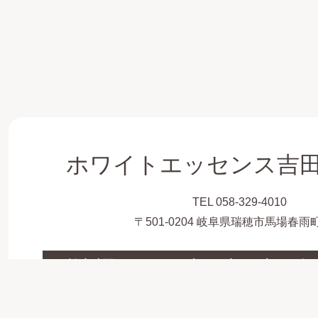
ホワイトエッセンス吉
TEL 058-329-4010
〒501-0204 岐阜県瑞穂市馬場春雨町
診療時間
月
火
水
木
金
●
／
●
●
●
10:00～13:30