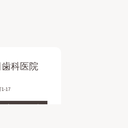
田歯科医院
1-17
土
日
祝
●
▲
／